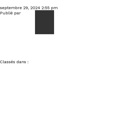
EXTIRPATION Courts of Chaos 2024 0S3A6026077_1
septembre 29, 2024 2:55 pm
Publié par
visiteur
ACCUEIL
NEWS
Classés dans :