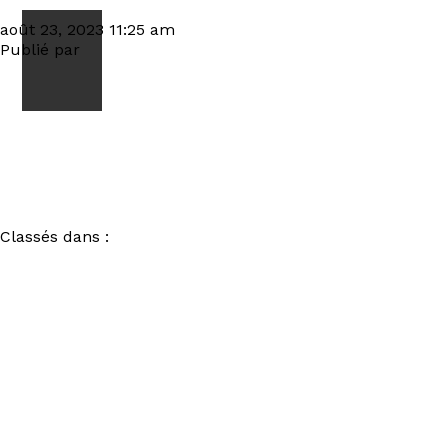
8A2A2346_DxO_DxO
août 23, 2023 11:25 am
Publié par
visiteur
Classés dans :