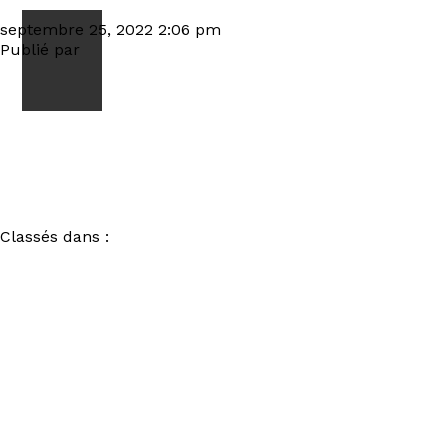
_MG_8779_DxO
septembre 25, 2022 2:06 pm
Publié par
visiteur
Classés dans :