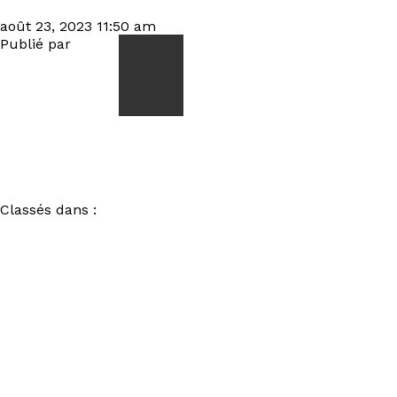
FALL OF SERAPH – Courts of Chaos 2023 0S3A7577005
août 23, 2023 11:50 am
Publié par
visiteur
ACCUEIL
NEWS
Classés dans :