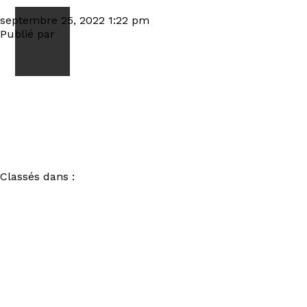
IMG_9862_DxO
septembre 25, 2022 1:22 pm
Publié par
visiteur
Classés dans :