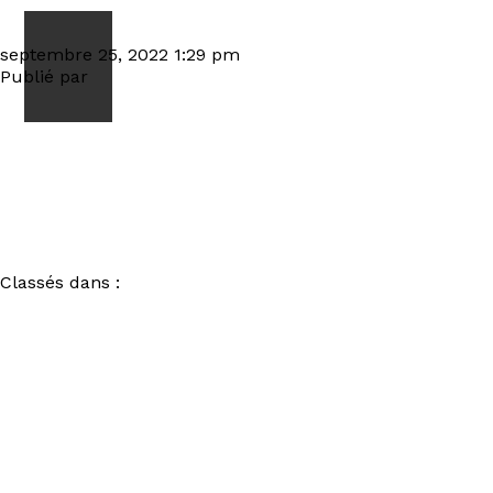
IRON FLESH Courts of Chaos J1 06-05-2022
0S3A26900036
septembre 25, 2022 1:29 pm
Publié par
visiteur
Classés dans :