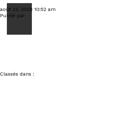
MOUNDRAG – Courts of Chaos 2023 0S3A5857034
août 23, 2023 10:52 am
Publié par
visiteur
Classés dans :