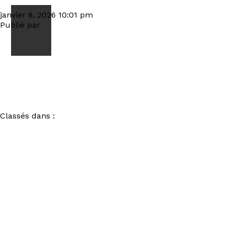
press pic 2025 inferno stage bestttttttttttttw text
janvier 8, 2026 10:01 pm
Publié par
visiteur
Classés dans :